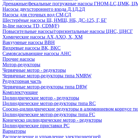
Дренажные/фекальные погружные насосы ГНОМ-LC,ЦМК, 
Насосы двухстороннего входа Д,1Д,2Д
Насосы для сточных вод СМ,СД
Шестерёные насосы Ш, НМШ, НБ, ДС-125, Г, БГ
In-line насосы TD, CDM(F)
Повысительные насосы/горизонтальные насосы ЦНС, ЦНСГ
Химические насосы АХ,АХО, Х, ХМ
Вакуумные насосы ВВН
Вихревые насосы ВК, ВКС
Самовсасывающие насосы АНС
Прочие насосы
Мотор-редукторы
Червячные мотор - редукторы
Червячные мотор-редукторы типа NMRW
Редукторная часть
Червячные мотор-редукторы типа DRW
Комплектующие
Цилиндрические мотор - редукторы
Цилиндрические мотор-редукторы типа RC
Соосно-цилиндрические редукторы в алюминиевом корпусе т
Цилиндрические мотор-редукторы типа FC
Коническо цилиндрические мотор - редукторы
Цилиндрические приставки PC
Вариаторы
Распределение и управление электроэнергией