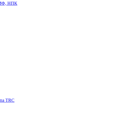
ЦМФ, НПК
ипа TRC