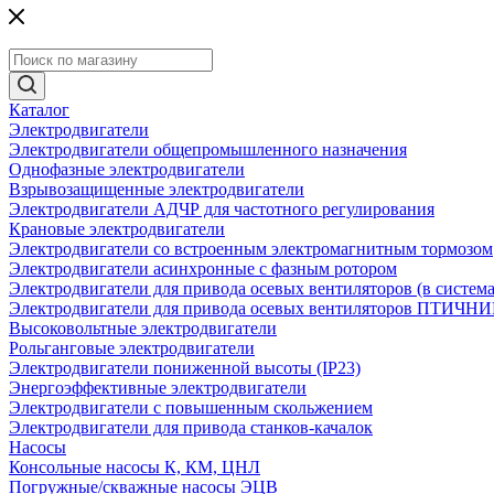
Каталог
Электродвигатели
Электродвигатели общепромышленного назначения
Однофазные электродвигатели
Взрывозащищенные электродвигатели
Электродвигатели АДЧР для частотного регулирования
Крановые электродвигатели
Электродвигатели со встроенным электромагнитным тормозом
Электродвигатели асинхронные с фазным ротором
Электродвигатели для привода осевых вентиляторов (в систем
Электродвигатели для привода осевых вентиляторов ПТИЧН
Высоковольтные электродвигатели
Рольганговые электродвигатели
Электродвигатели пониженной высоты (IP23)
Энергоэффективные электродвигатели
Электродвигатели с повышенным скольжением
Электродвигатели для привода станков-качалок
Насосы
Консольные насосы К, КМ, ЦНЛ
Погружные/скважные насосы ЭЦВ