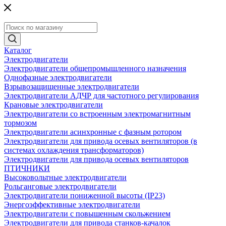
Каталог
Электродвигатели
Электродвигатели общепромышленного назначения
Однофазные электродвигатели
Взрывозащищенные электродвигатели
Электродвигатели АДЧР для частотного регулирования
Крановые электродвигатели
Электродвигатели со встроенным электромагнитным
тормозом
Электродвигатели асинхронные с фазным ротором
Электродвигатели для привода осевых вентиляторов (в
системах охлаждения трансформаторов)
Электродвигатели для привода осевых вентиляторов
ПТИЧНИКИ
Высоковольтные электродвигатели
Рольганговые электродвигатели
Электродвигатели пониженной высоты (IP23)
Энергоэффективные электродвигатели
Электродвигатели с повышенным скольжением
Электродвигатели для привода станков-качалок