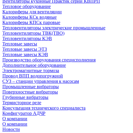
Вентиляторы кухонные Практик серии КВПРП
Тепловое оборудование
Калориферы для вентиляции
Калориферы КСк водяные
Калориферы КПСк паровые
Тепловентиляторы электрические промышленные
Тепловентиляторы ТВК(ТВО)
Тепловентиляторы КЭВ
Тепловые завесы
Тепловые завесы ЭТЗ
Тепловые завесы КЭВ
Производство оборудования специсполнения
Дополнительное оборудование
Электромагнитные тормоза
Провод ВПП водопогружной
СУЗ – станции управления к насосам
Промышленные вибраторы
Поверхностные вибраторы
Глубинные вибраторы
Термисторное реле
Консультация технического специалиста
Конфигуратор АДЧР
О компании
О компании
Новости