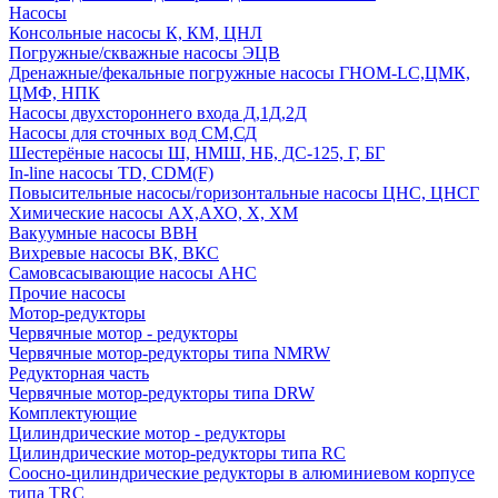
Насосы
Консольные насосы К, КМ, ЦНЛ
Погружные/скважные насосы ЭЦВ
Дренажные/фекальные погружные насосы ГНОМ-LC,ЦМК,
ЦМФ, НПК
Насосы двухстороннего входа Д,1Д,2Д
Насосы для сточных вод СМ,СД
Шестерёные насосы Ш, НМШ, НБ, ДС-125, Г, БГ
In-line насосы TD, CDM(F)
Повысительные насосы/горизонтальные насосы ЦНС, ЦНСГ
Химические насосы АХ,АХО, Х, ХМ
Вакуумные насосы ВВН
Вихревые насосы ВК, ВКС
Самовсасывающие насосы АНС
Прочие насосы
Мотор-редукторы
Червячные мотор - редукторы
Червячные мотор-редукторы типа NMRW
Редукторная часть
Червячные мотор-редукторы типа DRW
Комплектующие
Цилиндрические мотор - редукторы
Цилиндрические мотор-редукторы типа RC
Соосно-цилиндрические редукторы в алюминиевом корпусе
типа TRC