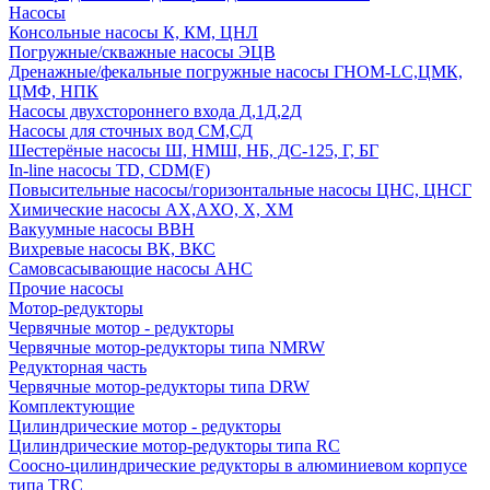
Насосы
Консольные насосы К, КМ, ЦНЛ
Погружные/скважные насосы ЭЦВ
Дренажные/фекальные погружные насосы ГНОМ-LC,ЦМК,
ЦМФ, НПК
Насосы двухстороннего входа Д,1Д,2Д
Насосы для сточных вод СМ,СД
Шестерёные насосы Ш, НМШ, НБ, ДС-125, Г, БГ
In-line насосы TD, CDM(F)
Повысительные насосы/горизонтальные насосы ЦНС, ЦНСГ
Химические насосы АХ,АХО, Х, ХМ
Вакуумные насосы ВВН
Вихревые насосы ВК, ВКС
Самовсасывающие насосы АНС
Прочие насосы
Мотор-редукторы
Червячные мотор - редукторы
Червячные мотор-редукторы типа NMRW
Редукторная часть
Червячные мотор-редукторы типа DRW
Комплектующие
Цилиндрические мотор - редукторы
Цилиндрические мотор-редукторы типа RC
Соосно-цилиндрические редукторы в алюминиевом корпусе
типа TRC