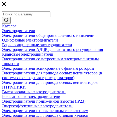
Каталог
Электродвигатели
Электродвигатели общепромышленного назначения
Однофазные электродвигатели
Взрывозащищенные электродвигатели
Электродвигатели АДЧР для частотного регулирования
Крановые электродвигатели
Электродвигатели со встроенным электромагнитным
тормозом
Электродвигатели асинхронные с фазным ротором
Электродвигатели для привода осевых вентиляторов (в
системах охлаждения трансформаторов)
Электродвигатели для привода осевых вентиляторов
ПТИЧНИКИ
Высоковольтные электродвигатели
Рольганговые электродвигатели
Электродвигатели пониженной высоты (IP23)
Энергоэффективные электродвигатели
Электродвигатели с повышенным скольжением
Электродвигатели для привода станков-качалок