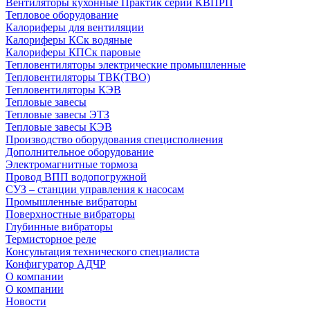
Вентиляторы кухонные Практик серии КВПРП
Тепловое оборудование
Калориферы для вентиляции
Калориферы КСк водяные
Калориферы КПСк паровые
Тепловентиляторы электрические промышленные
Тепловентиляторы ТВК(ТВО)
Тепловентиляторы КЭВ
Тепловые завесы
Тепловые завесы ЭТЗ
Тепловые завесы КЭВ
Производство оборудования специсполнения
Дополнительное оборудование
Электромагнитные тормоза
Провод ВПП водопогружной
СУЗ – станции управления к насосам
Промышленные вибраторы
Поверхностные вибраторы
Глубинные вибраторы
Термисторное реле
Консультация технического специалиста
Конфигуратор АДЧР
О компании
О компании
Новости