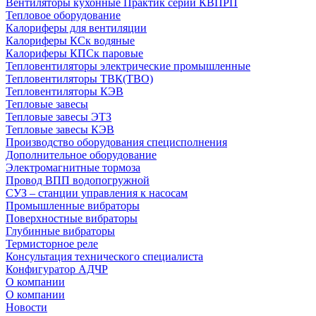
Вентиляторы кухонные Практик серии КВПРП
Тепловое оборудование
Калориферы для вентиляции
Калориферы КСк водяные
Калориферы КПСк паровые
Тепловентиляторы электрические промышленные
Тепловентиляторы ТВК(ТВО)
Тепловентиляторы КЭВ
Тепловые завесы
Тепловые завесы ЭТЗ
Тепловые завесы КЭВ
Производство оборудования специсполнения
Дополнительное оборудование
Электромагнитные тормоза
Провод ВПП водопогружной
СУЗ – станции управления к насосам
Промышленные вибраторы
Поверхностные вибраторы
Глубинные вибраторы
Термисторное реле
Консультация технического специалиста
Конфигуратор АДЧР
О компании
О компании
Новости