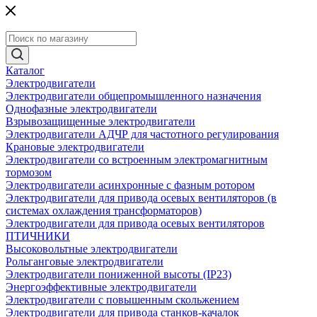
Каталог
Электродвигатели
Электродвигатели общепромышленного назначения
Однофазные электродвигатели
Взрывозащищенные электродвигатели
Электродвигатели АДЧР для частотного регулирования
Крановые электродвигатели
Электродвигатели со встроенным электромагнитным
тормозом
Электродвигатели асинхронные с фазным ротором
Электродвигатели для привода осевых вентиляторов (в
системах охлаждения трансформаторов)
Электродвигатели для привода осевых вентиляторов
ПТИЧНИКИ
Высоковольтные электродвигатели
Рольганговые электродвигатели
Электродвигатели пониженной высоты (IP23)
Энергоэффективные электродвигатели
Электродвигатели с повышенным скольжением
Электродвигатели для привода станков-качалок