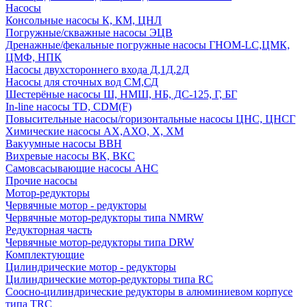
Насосы
Консольные насосы К, КМ, ЦНЛ
Погружные/скважные насосы ЭЦВ
Дренажные/фекальные погружные насосы ГНОМ-LC,ЦМК,
ЦМФ, НПК
Насосы двухстороннего входа Д,1Д,2Д
Насосы для сточных вод СМ,СД
Шестерёные насосы Ш, НМШ, НБ, ДС-125, Г, БГ
In-line насосы TD, CDM(F)
Повысительные насосы/горизонтальные насосы ЦНС, ЦНСГ
Химические насосы АХ,АХО, Х, ХМ
Вакуумные насосы ВВН
Вихревые насосы ВК, ВКС
Самовсасывающие насосы АНС
Прочие насосы
Мотор-редукторы
Червячные мотор - редукторы
Червячные мотор-редукторы типа NMRW
Редукторная часть
Червячные мотор-редукторы типа DRW
Комплектующие
Цилиндрические мотор - редукторы
Цилиндрические мотор-редукторы типа RC
Соосно-цилиндрические редукторы в алюминиевом корпусе
типа TRC