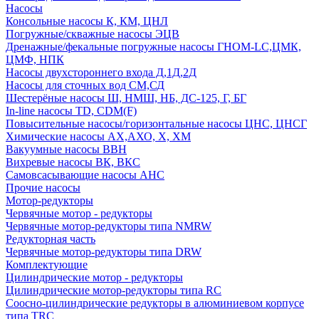
Насосы
Консольные насосы К, КМ, ЦНЛ
Погружные/скважные насосы ЭЦВ
Дренажные/фекальные погружные насосы ГНОМ-LC,ЦМК,
ЦМФ, НПК
Насосы двухстороннего входа Д,1Д,2Д
Насосы для сточных вод СМ,СД
Шестерёные насосы Ш, НМШ, НБ, ДС-125, Г, БГ
In-line насосы TD, CDM(F)
Повысительные насосы/горизонтальные насосы ЦНС, ЦНСГ
Химические насосы АХ,АХО, Х, ХМ
Вакуумные насосы ВВН
Вихревые насосы ВК, ВКС
Самовсасывающие насосы АНС
Прочие насосы
Мотор-редукторы
Червячные мотор - редукторы
Червячные мотор-редукторы типа NMRW
Редукторная часть
Червячные мотор-редукторы типа DRW
Комплектующие
Цилиндрические мотор - редукторы
Цилиндрические мотор-редукторы типа RC
Соосно-цилиндрические редукторы в алюминиевом корпусе
типа TRC