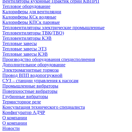
Вентиляторы кухонные Практик серии КВПРП
Тепловое оборудование
Калориферы для вентиляции
Калориферы КСк водяные
Калориферы КПСк паровые
Тепловентиляторы электрические промышленные
Тепловентиляторы ТВК(ТВО)
Тепловентиляторы КЭВ
Тепловые завесы
Тепловые завесы ЭТЗ
Тепловые завесы КЭВ
Производство оборудования специсполнения
Дополнительное оборудование
Электромагнитные тормоза
Провод ВПП водопогружной
СУЗ – станции управления к насосам
Промышленные вибраторы
Поверхностные вибраторы
Глубинные вибраторы
Термисторное реле
Консультация технического специалиста
Конфигуратор АДЧР
О компании
О компании
Новости