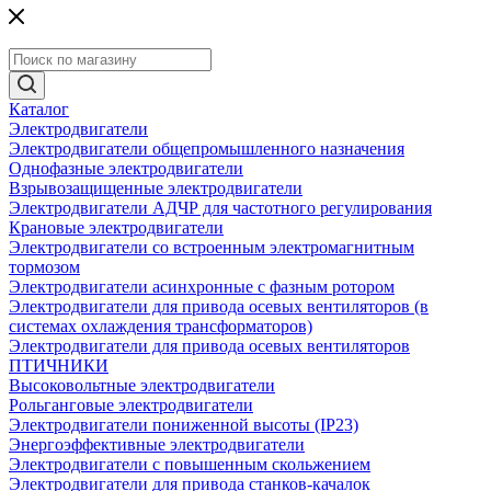
Каталог
Электродвигатели
Электродвигатели общепромышленного назначения
Однофазные электродвигатели
Взрывозащищенные электродвигатели
Электродвигатели АДЧР для частотного регулирования
Крановые электродвигатели
Электродвигатели со встроенным электромагнитным
тормозом
Электродвигатели асинхронные с фазным ротором
Электродвигатели для привода осевых вентиляторов (в
системах охлаждения трансформаторов)
Электродвигатели для привода осевых вентиляторов
ПТИЧНИКИ
Высоковольтные электродвигатели
Рольганговые электродвигатели
Электродвигатели пониженной высоты (IP23)
Энергоэффективные электродвигатели
Электродвигатели с повышенным скольжением
Электродвигатели для привода станков-качалок