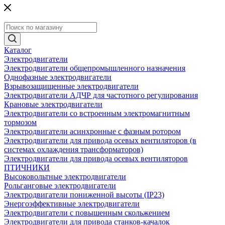
Каталог
Электродвигатели
Электродвигатели общепромышленного назначения
Однофазные электродвигатели
Взрывозащищенные электродвигатели
Электродвигатели АДЧР для частотного регулирования
Крановые электродвигатели
Электродвигатели со встроенным электромагнитным
тормозом
Электродвигатели асинхронные с фазным ротором
Электродвигатели для привода осевых вентиляторов (в
системах охлаждения трансформаторов)
Электродвигатели для привода осевых вентиляторов
ПТИЧНИКИ
Высоковольтные электродвигатели
Рольганговые электродвигатели
Электродвигатели пониженной высоты (IP23)
Энергоэффективные электродвигатели
Электродвигатели с повышенным скольжением
Электродвигатели для привода станков-качалок