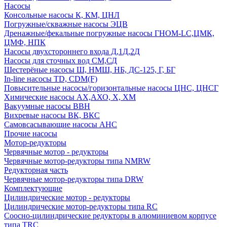
Насосы
Консольные насосы К, КМ, ЦНЛ
Погружные/скважные насосы ЭЦВ
Дренажные/фекальные погружные насосы ГНОМ-LC,ЦМК,
ЦМФ, НПК
Насосы двухстороннего входа Д,1Д,2Д
Насосы для сточных вод СМ,СД
Шестерёные насосы Ш, НМШ, НБ, ДС-125, Г, БГ
In-line насосы TD, CDM(F)
Повысительные насосы/горизонтальные насосы ЦНС, ЦНСГ
Химические насосы АХ,АХО, Х, ХМ
Вакуумные насосы ВВН
Вихревые насосы ВК, ВКС
Самовсасывающие насосы АНС
Прочие насосы
Мотор-редукторы
Червячные мотор - редукторы
Червячные мотор-редукторы типа NMRW
Редукторная часть
Червячные мотор-редукторы типа DRW
Комплектующие
Цилиндрические мотор - редукторы
Цилиндрические мотор-редукторы типа RC
Соосно-цилиндрические редукторы в алюминиевом корпусе
типа TRC