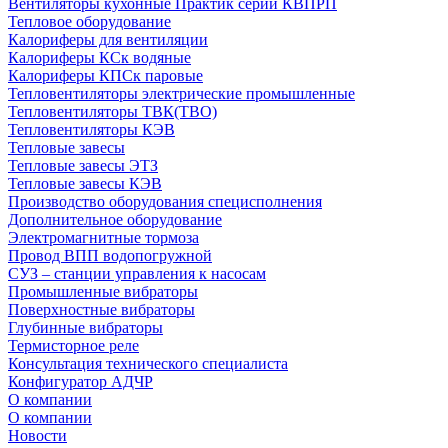
Вентиляторы кухонные Практик серии КВПРП
Тепловое оборудование
Калориферы для вентиляции
Калориферы КСк водяные
Калориферы КПСк паровые
Тепловентиляторы электрические промышленные
Тепловентиляторы ТВК(ТВО)
Тепловентиляторы КЭВ
Тепловые завесы
Тепловые завесы ЭТЗ
Тепловые завесы КЭВ
Производство оборудования специсполнения
Дополнительное оборудование
Электромагнитные тормоза
Провод ВПП водопогружной
СУЗ – станции управления к насосам
Промышленные вибраторы
Поверхностные вибраторы
Глубинные вибраторы
Термисторное реле
Консультация технического специалиста
Конфигуратор АДЧР
О компании
О компании
Новости